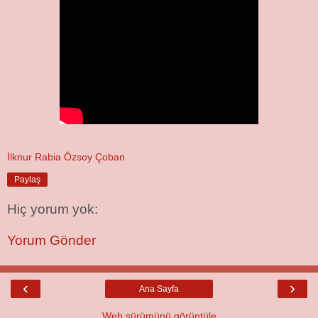
İlknur Rabia Özsoy Çoban
Paylaş
Hiç yorum yok:
Yorum Gönder
‹
›
Ana Sayfa
Web sürümünü görüntüle