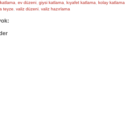
 katlama
,
ev düzeni
,
giysi katlama
,
kıyafet katlama
,
kolay katlama
a teyze
,
valiz düzeni
,
valiz hazırlama
yok:
der