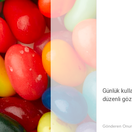
Günlük kull
düzenli göz
Gönderen
Onur