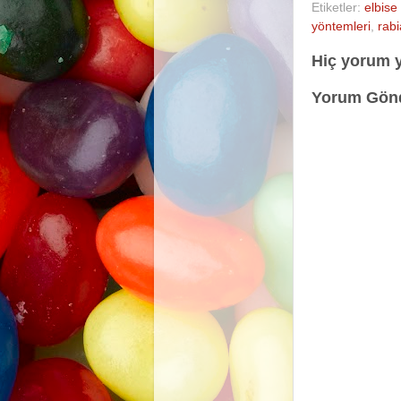
Etiketler:
elbise
yöntemleri
,
rabi
Hiç yorum 
Yorum Gön