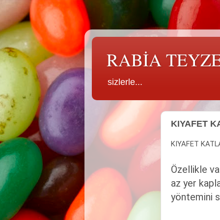
RABİA TEYZ
sizlerle...
KIYAFET K
KIYAFET KAT
Özellikle v
az yer kapl
yöntemini s