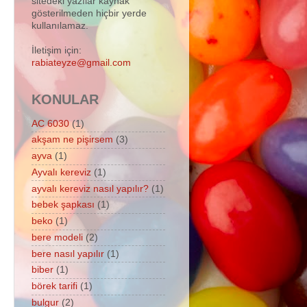
sitedeki yazılar kaynak
gösterilmeden hiçbir yerde
kullanılamaz.
İletişim için:
rabiateyze@gmail.com
KONULAR
AC 6030
(1)
akşam ne pişirsem
(3)
ayva
(1)
Ayvalı kereviz
(1)
ayvalı kereviz nasıl yapılır?
(1)
bebek şapkası
(1)
beko
(1)
bere modeli
(2)
bere nasıl yapılır
(1)
biber
(1)
börek tarifi
(1)
bulgur
(2)