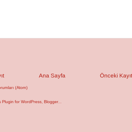
ıt
Ana Sayfa
Önceki Kayı
orumları (Atom)