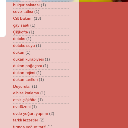
bulgur salatası
(1)
ceviz tatlısı
(1)
Cilt Bakımı
(13)
çay saati
(1)
Çiğköfte
(1)
detoks
(1)
detoks suyu
(1)
dukan
(1)
dukan kurabiyesi
(1)
dukan poğaçası
(1)
t
dukan rejimi
(1)
dukan tarifleri
(1)
Duyurular
(1)
elbise katlama
(1)
etsiz çiğköfte
(1)
ev düzeni
(1)
evde yoğurt yapımı
(2)
farklı lezzetler
(2)
fırında yoğurt tarifi
(1)